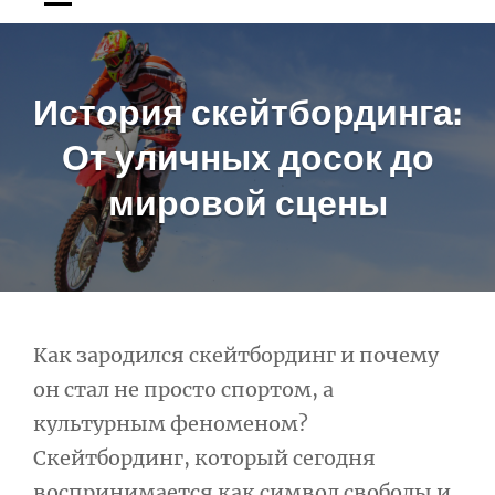
История скейтбординга:
От уличных досок до
мировой сцены
Навигация
Как зародился скейтбординг и почему
он стал не просто спортом, а
по
культурным феноменом?
записям
Скейтбординг, который сегодня
воспринимается как символ свободы и