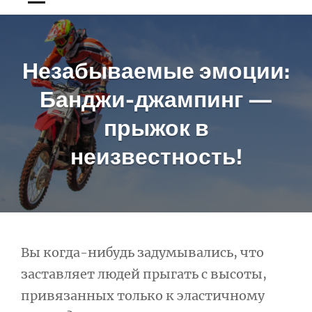
Незабываемые эмоции:
Банджи-джампинг —
прыжок в
неизвестность!
Навигация
Вы когда-нибудь задумывались, что
заставляет людей прыгать с высоты,
по
привязанных только к эластичному
записям