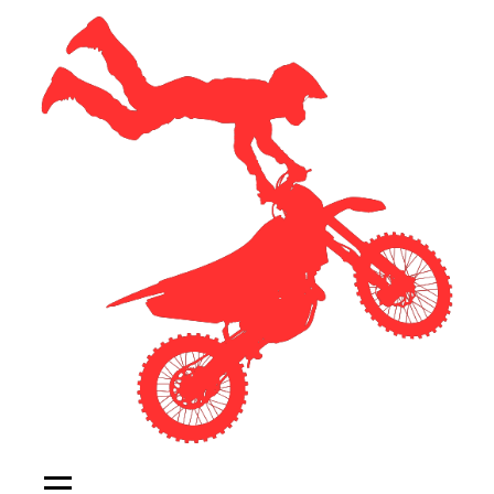
Перейти
к
содержимому