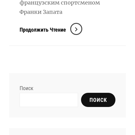
французским спортсменом
Франки Запата
Флайборд
Продолжить Чтение
Это:
Захватывающее
Приключение
На
Воде
Поиск
ПОИСК