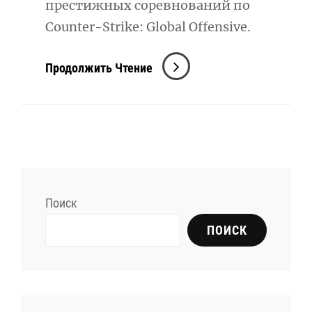
престижных соревнований по
Counter-Strike: Global Offensive.
ESL
Продолжить Чтение
Pro
League:
Главные
Моменты
И
Результаты
Поиск
Турнира
ПОИСК