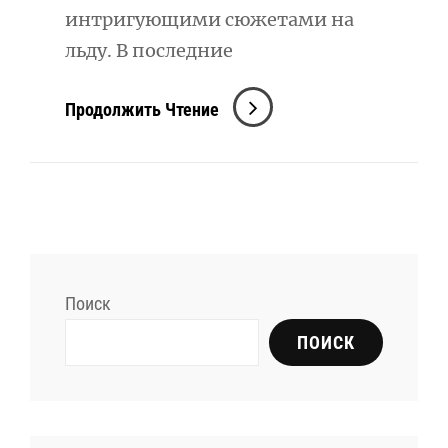
интригующими сюжетами на
льду. В последние
Последние
Продолжить Чтение
Новости
Фигурного
Катания:
Обзор
Событий
И
Поиск
Достижений
Сезона
ПОИСК