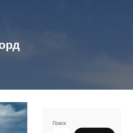
орд
Поиск