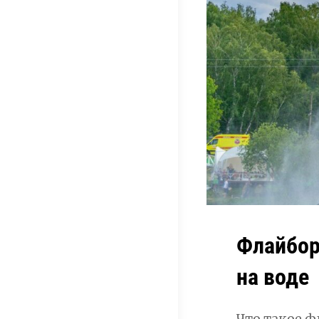
Флайбор
на воде
Что такое ф