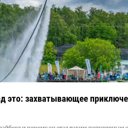
д это: захватывающее приключе
лайборд и почему он стал таким популярным 