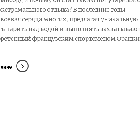
экстремального отдыха? В последние годы
воевал сердца многих, предлагая уникальную
ь парить над водой и выполнять захватываю
бретенный французским спортсменом Франки
Флайборд
тение
Это:
Захватывающее
Приключение
На
Воде